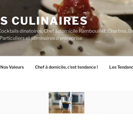
S CULINAIRES
 Cocktails dinatoires, Chef à domicile Rambouillet, Chartres, 
Particuliers et séminaires d'entreprise
Nos Valeurs
Chef à domicile, c’est tendance !
Les Tendance