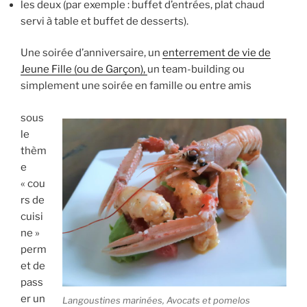
les deux (par exemple : buffet d’entrées, plat chaud
servi à table et buffet de desserts).
Une soirée d’anniversaire, un
enterrement de vie de
Jeune Fille (ou de Garçon),
un team-building ou
simplement une soirée en famille ou entre amis
sous
le
thèm
e
« cou
rs de
cuisi
ne »
perm
et de
pass
er un
Langoustines marinées, Avocats et pomelos