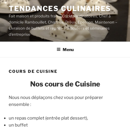
Aller
TENDANCES CULINAIRES
au
Fait maison et produits frais – Cocktails dinatoires, Chef à
contenu
domicile Rambouillet, Chartres, Dreux, Epernon, Maintenon –
principal
Livraison de buffets et repas – Particuliers et séminaires
d'entreprise
Menu
COURS DE CUISINE
Nos cours de Cuisine
Nous nous déplaçons chez vous pour préparer
ensemble :
un repas complet (entrée plat dessert),
un buffet