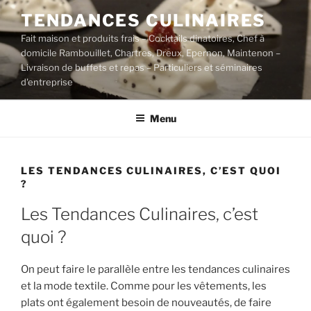
Aller
TENDANCES CULINAIRES
au
Fait maison et produits frais – Cocktails dinatoires, Chef à
contenu
domicile Rambouillet, Chartres, Dreux, Epernon, Maintenon –
principal
Livraison de buffets et repas – Particuliers et séminaires
d'entreprise
Menu
LES TENDANCES CULINAIRES, C’EST QUOI
?
Les Tendances Culinaires, c’est
quoi ?
On peut faire le parallèle entre les tendances culinaires
et la mode textile. Comme pour les vêtements, les
plats ont également besoin de nouveautés, de faire